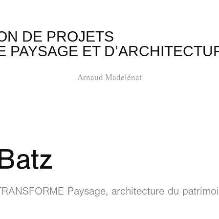
                                                    
E PAYSAGE ET D’ARCHITECTU
Arnaud Madelénat
-Batz
ANSFORME Paysage, architecture du patrimoin